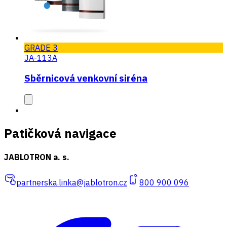
GRADE 3
JA-113A
Sběrnicová venkovní siréna
Patičková navigace
JABLOTRON a. s.
partnerska.linka@jablotron.cz
800 900 096