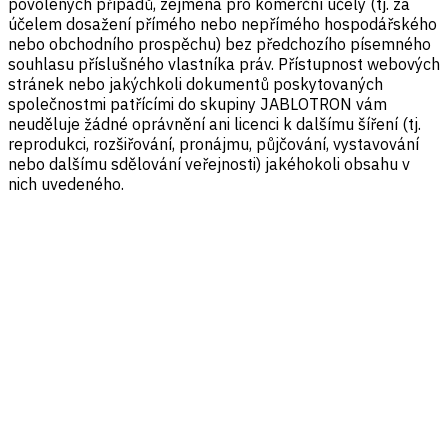
povolených případů, zejména pro komerční účely (tj. za
účelem dosažení přímého nebo nepřímého hospodářského
nebo obchodního prospěchu) bez předchozího písemného
souhlasu příslušného vlastníka práv. Přístupnost webových
stránek nebo jakýchkoli dokumentů poskytovaných
společnostmi patřícími do skupiny JABLOTRON vám
neuděluje žádné oprávnění ani licenci k dalšímu šíření (tj.
reprodukci, rozšiřování, pronájmu, půjčování, vystavování
nebo dalšímu sdělování veřejnosti) jakéhokoli obsahu v
nich uvedeného.