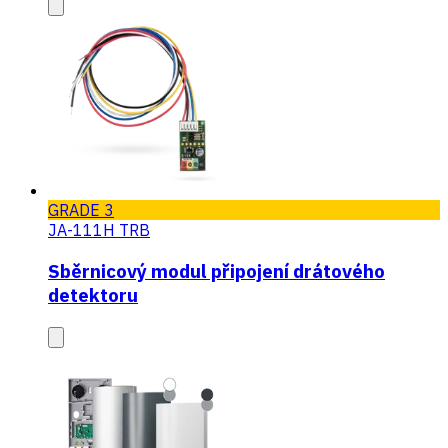
GRADE 3
JA-111H TRB
Sběrnicový modul připojení drátového
detektoru