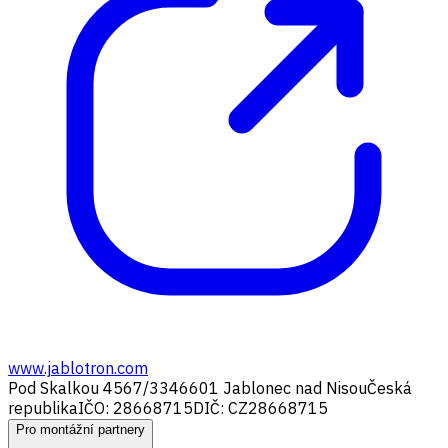
www.jablotron.com
Pod Skalkou 4567/33
46601 Jablonec nad Nisou
Česká
republika
IČO: 28668715
DIČ: CZ28668715
Pro montážní partnery