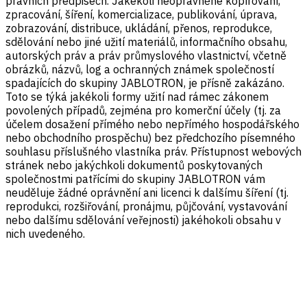
právních předpisech. Jakékoli neoprávněné kopírování,
zpracování, šíření, komercializace, publikování, úprava,
zobrazování, distribuce, ukládání, přenos, reprodukce,
sdělování nebo jiné užití materiálů, informačního obsahu,
autorských práv a práv průmyslového vlastnictví, včetně
obrázků, názvů, log a ochranných známek společností
spadajících do skupiny JABLOTRON, je přísně zakázáno.
Toto se týká jakékoli formy užití nad rámec zákonem
povolených případů, zejména pro komerční účely (tj. za
účelem dosažení přímého nebo nepřímého hospodářského
nebo obchodního prospěchu) bez předchozího písemného
souhlasu příslušného vlastníka práv. Přístupnost webových
stránek nebo jakýchkoli dokumentů poskytovaných
společnostmi patřícími do skupiny JABLOTRON vám
neuděluje žádné oprávnění ani licenci k dalšímu šíření (tj.
reprodukci, rozšiřování, pronájmu, půjčování, vystavování
nebo dalšímu sdělování veřejnosti) jakéhokoli obsahu v
nich uvedeného.