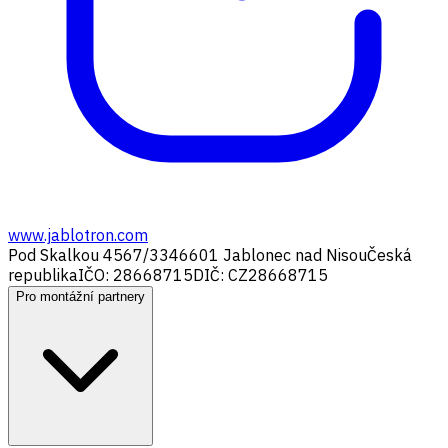
www.jablotron.com
Pod Skalkou 4567/33
46601 Jablonec nad Nisou
Česká
republika
IČO: 28668715
DIČ: CZ28668715
Pro montážní partnery