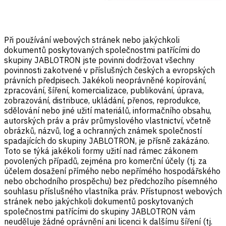
Při používání webových stránek nebo jakýchkoli
dokumentů poskytovaných společnostmi patřícími do
skupiny JABLOTRON jste povinni dodržovat všechny
povinnosti zakotvené v příslušných českých a evropských
právních předpisech. Jakékoli neoprávněné kopírování,
zpracování, šíření, komercializace, publikování, úprava,
zobrazování, distribuce, ukládání, přenos, reprodukce,
sdělování nebo jiné užití materiálů, informačního obsahu,
autorských práv a práv průmyslového vlastnictví, včetně
obrázků, názvů, log a ochranných známek společností
spadajících do skupiny JABLOTRON, je přísně zakázáno.
Toto se týká jakékoli formy užití nad rámec zákonem
povolených případů, zejména pro komerční účely (tj. za
účelem dosažení přímého nebo nepřímého hospodářského
nebo obchodního prospěchu) bez předchozího písemného
souhlasu příslušného vlastníka práv. Přístupnost webových
stránek nebo jakýchkoli dokumentů poskytovaných
společnostmi patřícími do skupiny JABLOTRON vám
neuděluje žádné oprávnění ani licenci k dalšímu šíření (tj.