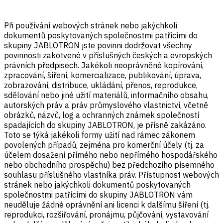
Při používání webových stránek nebo jakýchkoli
dokumentů poskytovaných společnostmi patřícími do
skupiny JABLOTRON jste povinni dodržovat všechny
povinnosti zakotvené v příslušných českých a evropských
právních předpisech. Jakékoli neoprávněné kopírování,
zpracování, šíření, komercializace, publikování, úprava,
zobrazování, distribuce, ukládání, přenos, reprodukce,
sdělování nebo jiné užití materiálů, informačního obsahu,
autorských práv a práv průmyslového vlastnictví, včetně
obrázků, názvů, log a ochranných známek společností
spadajících do skupiny JABLOTRON, je přísně zakázáno.
Toto se týká jakékoli formy užití nad rámec zákonem
povolených případů, zejména pro komerční účely (tj. za
účelem dosažení přímého nebo nepřímého hospodářského
nebo obchodního prospěchu) bez předchozího písemného
souhlasu příslušného vlastníka práv. Přístupnost webových
stránek nebo jakýchkoli dokumentů poskytovaných
společnostmi patřícími do skupiny JABLOTRON vám
neuděluje žádné oprávnění ani licenci k dalšímu šíření (tj.
reprodukci, rozšiřování, pronájmu, půjčování, vystavování