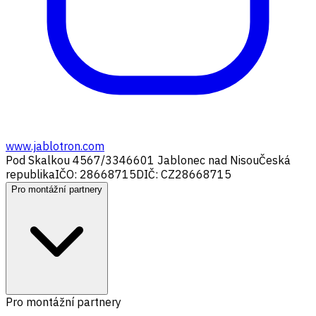
www.jablotron.com
Pod Skalkou 4567/33
46601 Jablonec nad Nisou
Česká
republika
IČO: 28668715
DIČ: CZ28668715
Pro montážní partnery
Pro montážní partnery