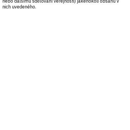
nebo dalšímu sdělování veřejnosti) jakéhokoli obsahu v
nich uvedeného.