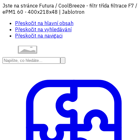
Jste na stránce Futura / CoolBreeze - filtr třída filtrace F7 /
ePM1 60 - 400x218x48 | Jablotron
Přeskočit na hlavní obsah
Přeskočit na vyhledávání
Přeskočit na navigaci