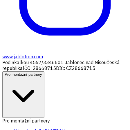
www.jablotron.com
Pod Skalkou 4567/33
46601 Jablonec nad Nisou
Česká
republika
IČO: 28668715
DIČ: CZ28668715
Pro montážní partnery
Pro montážní partnery