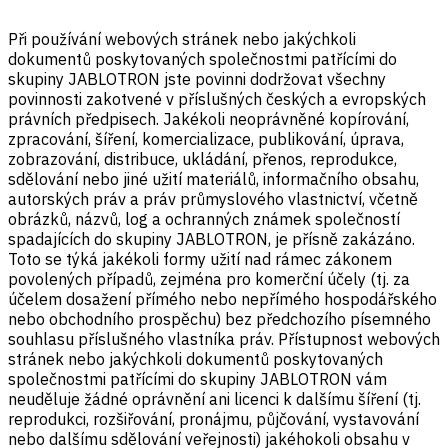
Při používání webových stránek nebo jakýchkoli
dokumentů poskytovaných společnostmi patřícími do
skupiny JABLOTRON jste povinni dodržovat všechny
povinnosti zakotvené v příslušných českých a evropských
právních předpisech. Jakékoli neoprávněné kopírování,
zpracování, šíření, komercializace, publikování, úprava,
zobrazování, distribuce, ukládání, přenos, reprodukce,
sdělování nebo jiné užití materiálů, informačního obsahu,
autorských práv a práv průmyslového vlastnictví, včetně
obrázků, názvů, log a ochranných známek společností
spadajících do skupiny JABLOTRON, je přísně zakázáno.
Toto se týká jakékoli formy užití nad rámec zákonem
povolených případů, zejména pro komerční účely (tj. za
účelem dosažení přímého nebo nepřímého hospodářského
nebo obchodního prospěchu) bez předchozího písemného
souhlasu příslušného vlastníka práv. Přístupnost webových
stránek nebo jakýchkoli dokumentů poskytovaných
společnostmi patřícími do skupiny JABLOTRON vám
neuděluje žádné oprávnění ani licenci k dalšímu šíření (tj.
reprodukci, rozšiřování, pronájmu, půjčování, vystavování
nebo dalšímu sdělování veřejnosti) jakéhokoli obsahu v