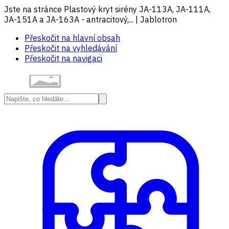
Jste na stránce Plastový kryt sirény JA-113A, JA-111A,
JA-151A a JA-163A - antracitový,... | Jablotron
Přeskočit na hlavní obsah
Přeskočit na vyhledávání
Přeskočit na navigaci