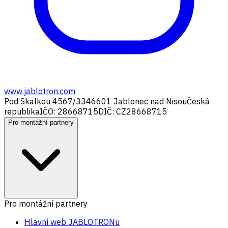
www.jablotron.com
Pod Skalkou 4567/33
46601 Jablonec nad Nisou
Česká
republika
IČO: 28668715
DIČ: CZ28668715
Pro montážní partnery
Pro montážní partnery
Hlavní web JABLOTRONu