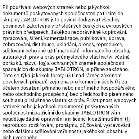
Při používání webových stránek nebo jakýchkoli
dokumentů poskytovaných společnostmi patřícími do
skupiny JABLOTRON jste povinni dodržovat všechny
povinnosti zakotvené v příslušných českých a evropských
právních předpisech. Jakékoli neoprávněné kopírování,
zpracování, šíření, komercializace, publikování, úprava,
zobrazování, distribuce, ukládání, přenos, reprodukce,
sdělování nebo jiné užití materiálů, informačního obsahu,
autorských práv a práv průmyslového vlastnictví, včetně
obrázků, názvů, log a ochranných známek společností
spadajících do skupiny JABLOTRON, je přísně zakázáno.
Toto se týká jakékoli formy užití nad rámec zákonem
povolených případů, zejména pro komerční účely (tj. za
účelem dosažení přímého nebo nepřímého hospodářského
nebo obchodního prospěchu) bez předchozího písemného
souhlasu příslušného vlastníka práv. Přístupnost webových
stránek nebo jakýchkoli dokumentů poskytovaných
společnostmi patřícími do skupiny JABLOTRON vám
neuděluje žádné oprávnění ani licenci k dalšímu šíření (tj.
reprodukci, rozšiřování, pronájmu, půjčování, vystavování
nebo dalšímu sdělování veřejnosti) jakéhokoli obsahu v
nich uvedeného.