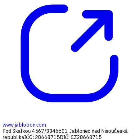
www.jablotron.com
Pod Skalkou 4567/33
46601 Jablonec nad Nisou
Česká
republika
IČO: 28668715
DIČ: CZ28668715