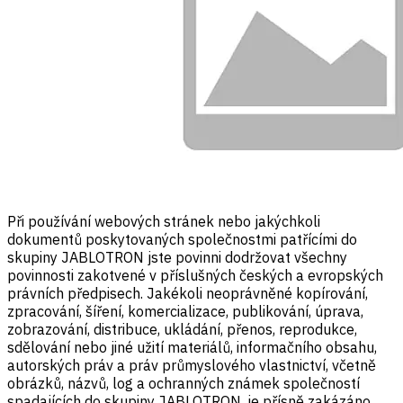
Při používání webových stránek nebo jakýchkoli
dokumentů poskytovaných společnostmi patřícími do
skupiny JABLOTRON jste povinni dodržovat všechny
povinnosti zakotvené v příslušných českých a evropských
právních předpisech. Jakékoli neoprávněné kopírování,
zpracování, šíření, komercializace, publikování, úprava,
zobrazování, distribuce, ukládání, přenos, reprodukce,
sdělování nebo jiné užití materiálů, informačního obsahu,
autorských práv a práv průmyslového vlastnictví, včetně
obrázků, názvů, log a ochranných známek společností
spadajících do skupiny JABLOTRON, je přísně zakázáno.