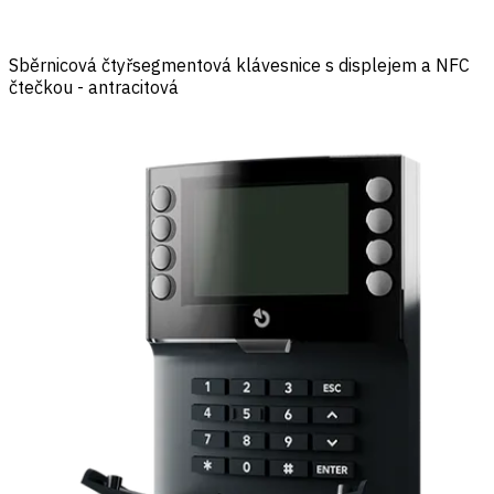
Sběrnicová čtyřsegmentová klávesnice s displejem a NFC
čtečkou - antracitová