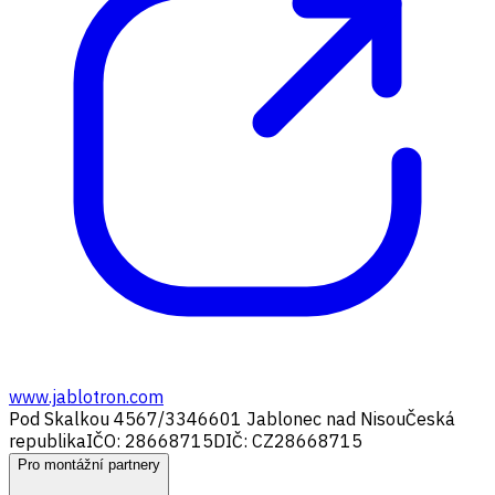
www.jablotron.com
Pod Skalkou 4567/33
46601 Jablonec nad Nisou
Česká
republika
IČO: 28668715
DIČ: CZ28668715
Pro montážní partnery