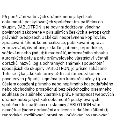
Při používání webových stránek nebo jakýchkoli
dokumentů poskytovaných společnostmi patřícími do
skupiny JABLOTRON jste povinni dodržovat všechny
povinnosti zakotvené v příslušných českých a evropských
právních předpisech. Jakékoli neoprávněné kopírování,
zpracování, šíření, komercializace, publikování, úprava,
zobrazování, distribuce, ukládání, přenos, reprodukce,
sdělování nebo jiné užití materiálů, informačního obsahu,
autorských práv a práv průmyslového vlastnictví, včetně
obrázků, názvů, log a ochranných známek společností
spadajících do skupiny JABLOTRON, je přísně zakázáno.
Toto se týká jakékoli formy užití nad rámec zákonem
povolených případů, zejména pro komerční účely (tj. za
účelem dosažení přímého nebo nepřímého hospodářského
nebo obchodního prospěchu) bez předchozího písemného
souhlasu příslušného vlastníka práv. Přístupnost webových
stránek nebo jakýchkoli dokumentů poskytovaných
společnostmi patřícími do skupiny JABLOTRON vám
neuděluje žádné oprávnění ani licenci k dalšímu šíření (tj.
reprodukci, rozšiřování, pronájmu, půjčování, vystavování