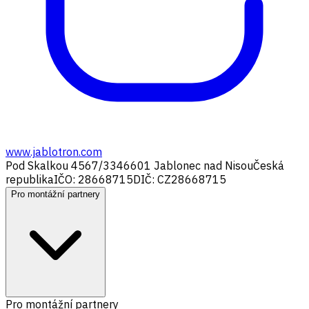
www.jablotron.com
Pod Skalkou 4567/33
46601 Jablonec nad Nisou
Česká
republika
IČO: 28668715
DIČ: CZ28668715
Pro montážní partnery
Pro montážní partnery