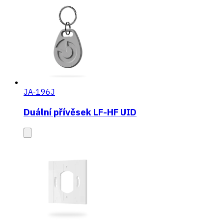
JA-196J
Duální přívěsek LF-HF UID