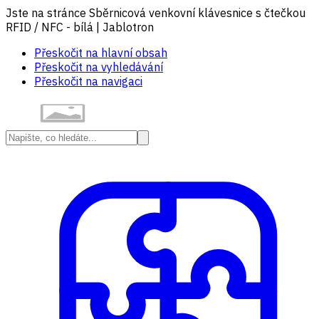
Jste na stránce Sběrnicová venkovní klávesnice s čtečkou
RFID / NFC - bílá | Jablotron
Přeskočit na hlavní obsah
Přeskočit na vyhledávání
Přeskočit na navigaci