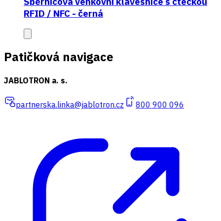
Sběrnicová venkovní klávesnice s čtečkou
RFID / NFC - černá
Patičková navigace
JABLOTRON a. s.
partnerska.linka@jablotron.cz
800 900 096