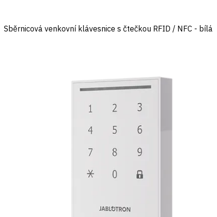
Sběrnicová venkovní klávesnice s čtečkou RFID / NFC - bílá