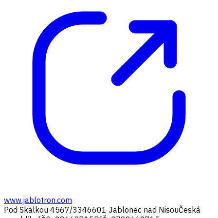
www.jablotron.com
Pod Skalkou 4567/33
46601 Jablonec nad Nisou
Česká