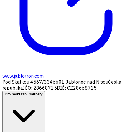
www.jablotron.com
Pod Skalkou 4567/33
46601 Jablonec nad Nisou
Česká
republika
IČO: 28668715
DIČ: CZ28668715
Pro montážní partnery