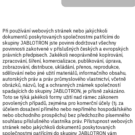
Při používání webových stránek nebo jakýchkoli
dokumentů poskytovaných společnostmi patřícími do
skupiny JABLOTRON jste povinni dodržovat všechny
povinnosti zakotvené v příslušných českých a evropských
právních předpisech. Jakékoli neoprávněné kopírování,
zpracování, šíření, komercializace, publikování, úprava,
zobrazování, distribuce, ukládání, přenos, reprodukce,
sdělování nebo jiné užití materiálů, informačního obsahu,
autorských práv a práv průmyslového vlastnictví, včetně
obrázků, názvů, log a ochranných známek společností
spadajících do skupiny JABLOTRON, je přísně zakázáno.
Toto se týká jakékoli formy užití nad rámec zákonem
povolených případů, zejména pro komerční účely (tj. za
účelem dosažení přímého nebo nepřímého hospodářského
nebo obchodního prospěchu) bez předchozího písemného
souhlasu příslušného vlastníka práv. Přístupnost webových
stránek nebo jakýchkoli dokumentů poskytovaných
společnostmi patřícími do skupiny JABLOTRON vám