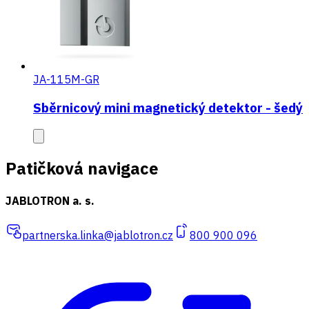
JA-115M-GR
Sběrnicový mini magnetický detektor - šedý
Patičková navigace
JABLOTRON a. s.
partnerska.linka@jablotron.cz
800 900 096