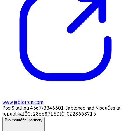
www.jablotron.com
Pod Skalkou 4567/33
46601 Jablonec nad Nisou
Česká
republika
IČO: 28668715
DIČ: CZ28668715
Pro montážní partnery