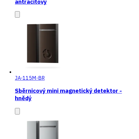
antracitový
JA-115M-BR
Sběrnicový mini magnetický detektor -
hnědý