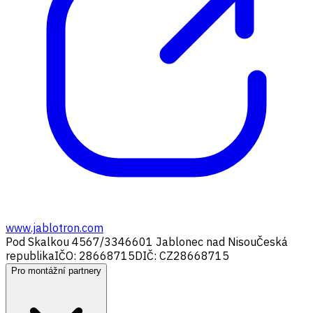
www.jablotron.com
Pod Skalkou 4567/33
46601 Jablonec nad Nisou
Česká
republika
IČO: 28668715
DIČ: CZ28668715
Pro montážní partnery