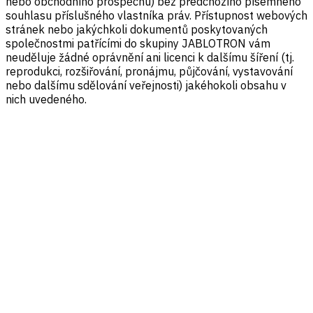
nebo obchodního prospěchu) bez předchozího písemného
souhlasu příslušného vlastníka práv. Přístupnost webových
stránek nebo jakýchkoli dokumentů poskytovaných
společnostmi patřícími do skupiny JABLOTRON vám
neuděluje žádné oprávnění ani licenci k dalšímu šíření (tj.
reprodukci, rozšiřování, pronájmu, půjčování, vystavování
nebo dalšímu sdělování veřejnosti) jakéhokoli obsahu v
nich uvedeného.