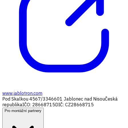
www.jablotron.com
Pod Skalkou 4567/33
46601 Jablonec nad Nisou
Česká
republika
IČO: 28668715
DIČ: CZ28668715
Pro montážní partnery