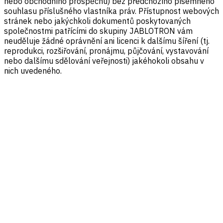
nebo obchodního prospěchu) bez předchozího písemného
souhlasu příslušného vlastníka práv. Přístupnost webových
stránek nebo jakýchkoli dokumentů poskytovaných
společnostmi patřícími do skupiny JABLOTRON vám
neuděluje žádné oprávnění ani licenci k dalšímu šíření (tj.
reprodukci, rozšiřování, pronájmu, půjčování, vystavování
nebo dalšímu sdělování veřejnosti) jakéhokoli obsahu v
nich uvedeného.