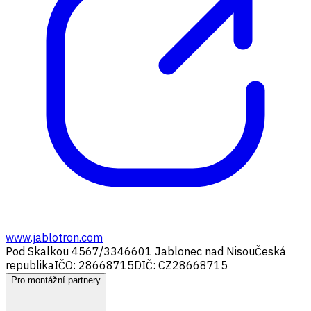
www.jablotron.com
Pod Skalkou 4567/33
46601 Jablonec nad Nisou
Česká
republika
IČO: 28668715
DIČ: CZ28668715
Pro montážní partnery