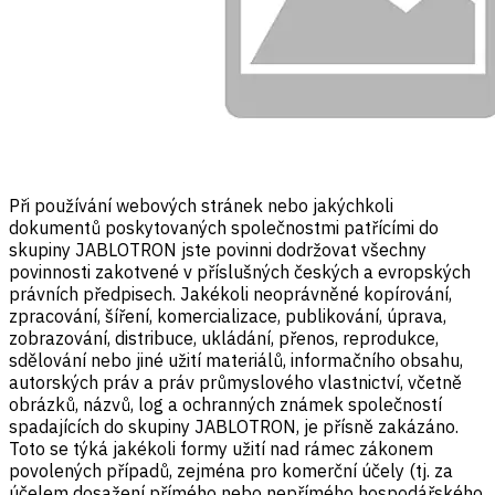
Při používání webových stránek nebo jakýchkoli
dokumentů poskytovaných společnostmi patřícími do
skupiny JABLOTRON jste povinni dodržovat všechny
povinnosti zakotvené v příslušných českých a evropských
právních předpisech. Jakékoli neoprávněné kopírování,
zpracování, šíření, komercializace, publikování, úprava,
zobrazování, distribuce, ukládání, přenos, reprodukce,
sdělování nebo jiné užití materiálů, informačního obsahu,
autorských práv a práv průmyslového vlastnictví, včetně
obrázků, názvů, log a ochranných známek společností
spadajících do skupiny JABLOTRON, je přísně zakázáno.
Toto se týká jakékoli formy užití nad rámec zákonem
povolených případů, zejména pro komerční účely (tj. za
účelem dosažení přímého nebo nepřímého hospodářského