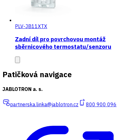
PLV-JB11XTX
Zadní díl pro povrchovou montáž
sběrnicového termostatu/senzoru
Patičková navigace
JABLOTRON a. s.
partnerska.linka@jablotron.cz
800 900 096