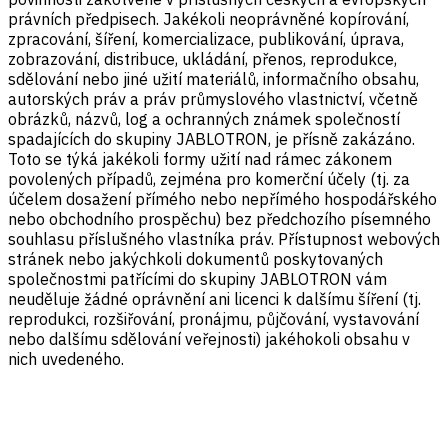
právních předpisech. Jakékoli neoprávněné kopírování,
zpracování, šíření, komercializace, publikování, úprava,
zobrazování, distribuce, ukládání, přenos, reprodukce,
sdělování nebo jiné užití materiálů, informačního obsahu,
autorských práv a práv průmyslového vlastnictví, včetně
obrázků, názvů, log a ochranných známek společností
spadajících do skupiny JABLOTRON, je přísně zakázáno.
Toto se týká jakékoli formy užití nad rámec zákonem
povolených případů, zejména pro komerční účely (tj. za
účelem dosažení přímého nebo nepřímého hospodářského
nebo obchodního prospěchu) bez předchozího písemného
souhlasu příslušného vlastníka práv. Přístupnost webových
stránek nebo jakýchkoli dokumentů poskytovaných
společnostmi patřícími do skupiny JABLOTRON vám
neuděluje žádné oprávnění ani licenci k dalšímu šíření (tj.
reprodukci, rozšiřování, pronájmu, půjčování, vystavování
nebo dalšímu sdělování veřejnosti) jakéhokoli obsahu v
nich uvedeného.