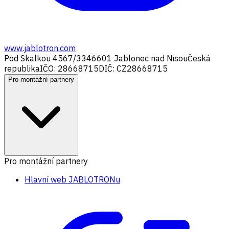
www.jablotron.com
Pod Skalkou 4567/33
46601 Jablonec nad Nisou
Česká
republika
IČO: 28668715
DIČ: CZ28668715
Pro montážní partnery
Pro montážní partnery
Hlavní web JABLOTRONu