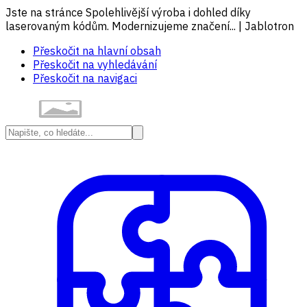
Jste na stránce Spolehlivější výroba i dohled díky
laserovaným kódům. Modernizujeme značení... | Jablotron
Přeskočit na hlavní obsah
Přeskočit na vyhledávání
Přeskočit na navigaci