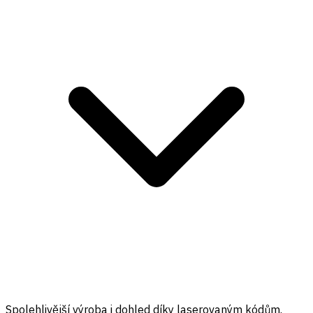
Spolehlivější výroba i dohled díky laserovaným kódům.