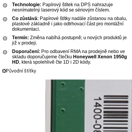
Technologie:
Papírový štítek na DPS nahrazuje
🟡
nesnímatelný laserový kód se sériovým číslem.
Co zůstává:
Papírové štítky nadále zůstanou na obalu,
🟡
plastové základně i jako odtrhovací část pro montážní
dokumentaci.
Termín:
Změna nabíhá postupně; u nových produktů je
🟡
již v prodeji.
Doporučení:
Pro odbavení RMA na prodejně nebo ve
🟡
skladu doporučujeme čtečku
Honeywell Xenon 1950g
HD
, která spolehlivě čte 1D i 2D kódy.
❎Původní štítky