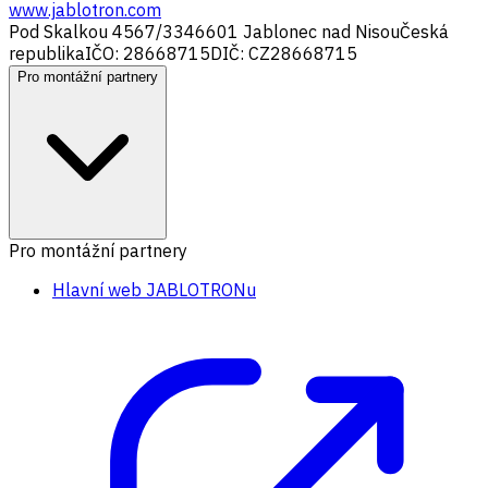
www.jablotron.com
Pod Skalkou 4567/33
46601 Jablonec nad Nisou
Česká
republika
IČO: 28668715
DIČ: CZ28668715
Pro montážní partnery
Pro montážní partnery
Hlavní web JABLOTRONu