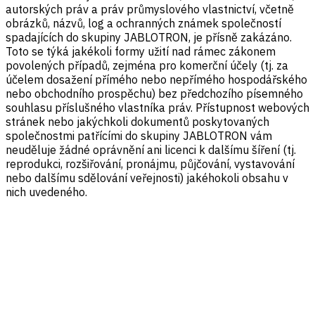
autorských práv a práv průmyslového vlastnictví, včetně
obrázků, názvů, log a ochranných známek společností
spadajících do skupiny JABLOTRON, je přísně zakázáno.
Toto se týká jakékoli formy užití nad rámec zákonem
povolených případů, zejména pro komerční účely (tj. za
účelem dosažení přímého nebo nepřímého hospodářského
nebo obchodního prospěchu) bez předchozího písemného
souhlasu příslušného vlastníka práv. Přístupnost webových
stránek nebo jakýchkoli dokumentů poskytovaných
společnostmi patřícími do skupiny JABLOTRON vám
neuděluje žádné oprávnění ani licenci k dalšímu šíření (tj.
reprodukci, rozšiřování, pronájmu, půjčování, vystavování
nebo dalšímu sdělování veřejnosti) jakéhokoli obsahu v
nich uvedeného.