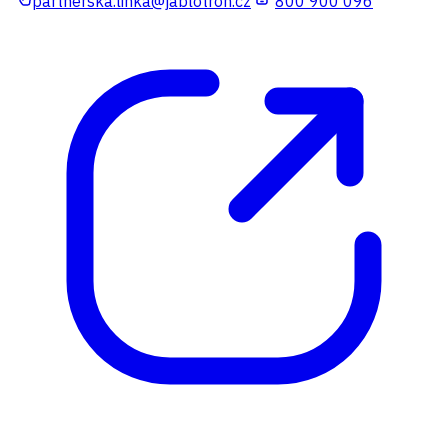
partnerska.linka@jablotron.cz
800 900 096