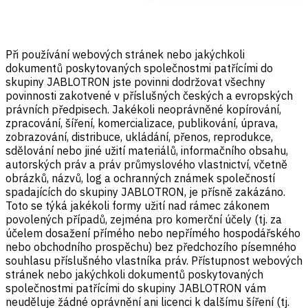
Při používání webových stránek nebo jakýchkoli
dokumentů poskytovaných společnostmi patřícími do
skupiny JABLOTRON jste povinni dodržovat všechny
povinnosti zakotvené v příslušných českých a evropských
právních předpisech. Jakékoli neoprávněné kopírování,
zpracování, šíření, komercializace, publikování, úprava,
zobrazování, distribuce, ukládání, přenos, reprodukce,
sdělování nebo jiné užití materiálů, informačního obsahu,
autorských práv a práv průmyslového vlastnictví, včetně
obrázků, názvů, log a ochranných známek společností
spadajících do skupiny JABLOTRON, je přísně zakázáno.
Toto se týká jakékoli formy užití nad rámec zákonem
povolených případů, zejména pro komerční účely (tj. za
účelem dosažení přímého nebo nepřímého hospodářského
nebo obchodního prospěchu) bez předchozího písemného
souhlasu příslušného vlastníka práv. Přístupnost webových
stránek nebo jakýchkoli dokumentů poskytovaných
společnostmi patřícími do skupiny JABLOTRON vám
neuděluje žádné oprávnění ani licenci k dalšímu šíření (tj.