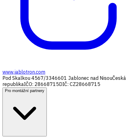
www.jablotron.com
Pod Skalkou 4567/33
46601 Jablonec nad Nisou
Česká
republika
IČO: 28668715
DIČ: CZ28668715
Pro montážní partnery