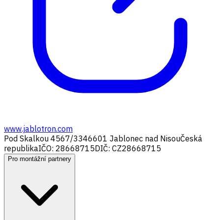
www.jablotron.com
Pod Skalkou 4567/33
46601 Jablonec nad Nisou
Česká
republika
IČO: 28668715
DIČ: CZ28668715
Pro montážní partnery