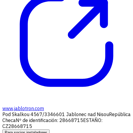
www.jablotron.com
Pod Skalkou 4567/33
46601 Jablonec nad Nisou
República
Checa
Nº de identificación: 28668715
ESTAÑO:
CZ28668715
Para socios instaladores