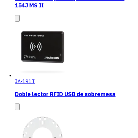
154J MS II
JA-191T
Doble lector RFID USB de sobremesa