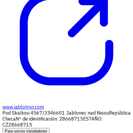
www.jablotron.com
Pod Skalkou 4567/33
46601 Jablonec nad Nisou
República
Checa
Nº de identificación: 28668715
ESTAÑO:
CZ28668715
Para socios instaladores