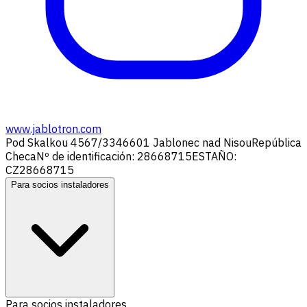
www.jablotron.com
Pod Skalkou 4567/33
46601 Jablonec nad Nisou
República
Checa
Nº de identificación: 28668715
ESTAÑO:
CZ28668715
Para socios instaladores
Para socios instaladores