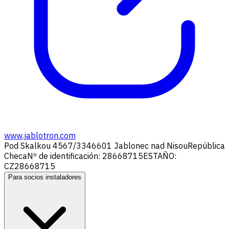
www.jablotron.com
Pod Skalkou 4567/33
46601 Jablonec nad Nisou
República
Checa
Nº de identificación: 28668715
ESTAÑO:
CZ28668715
Para socios instaladores