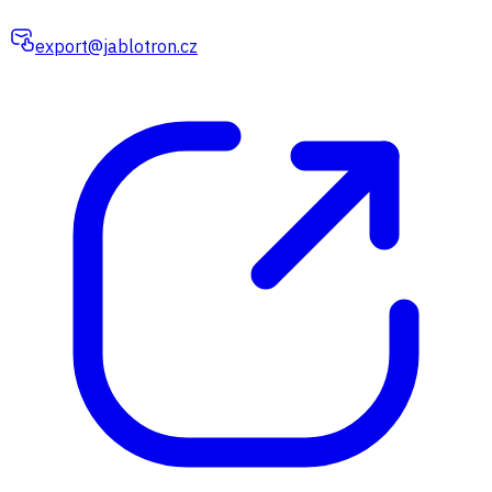
export@jablotron.cz