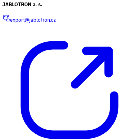
JABLOTRON a. s.
export@jablotron.cz