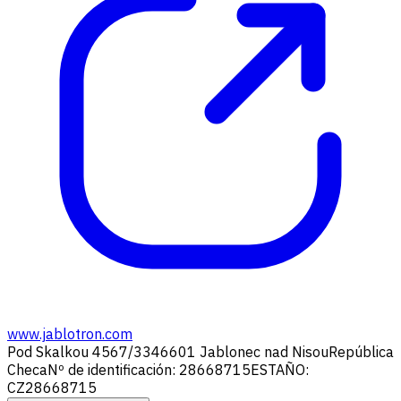
www.jablotron.com
Pod Skalkou 4567/33
46601 Jablonec nad Nisou
República
Checa
Nº de identificación: 28668715
ESTAÑO:
CZ28668715