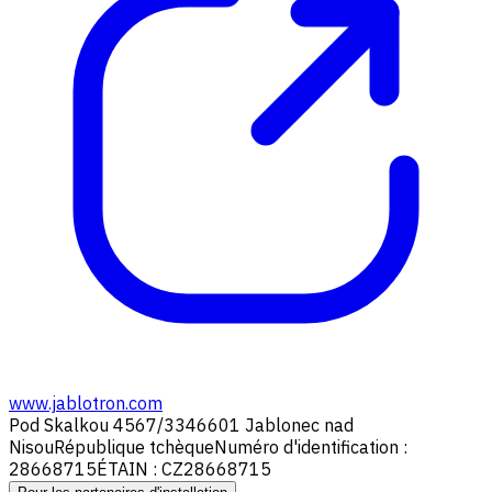
www.jablotron.com
Pod Skalkou 4567/33
46601 Jablonec nad
Nisou
République tchèque
Numéro d'identification :
28668715
ÉTAIN : CZ28668715