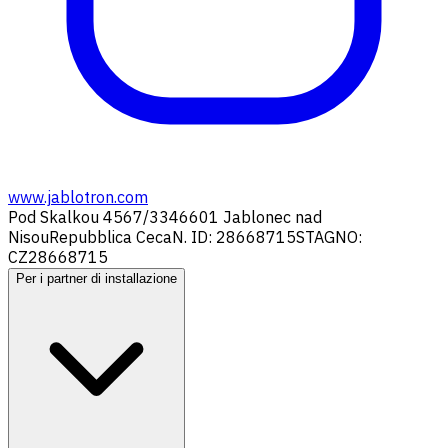
www.jablotron.com
Pod Skalkou 4567/33
46601 Jablonec nad
Nisou
Repubblica Ceca
N. ID: 28668715
STAGNO:
CZ28668715
Per i partner di installazione