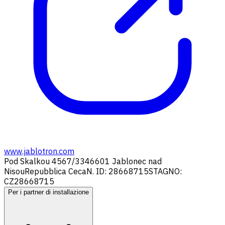
www.jablotron.com
Pod Skalkou 4567/33
46601 Jablonec nad
Nisou
Repubblica Ceca
N. ID: 28668715
STAGNO:
CZ28668715
Per i partner di installazione