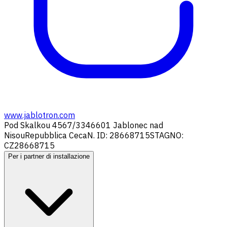
www.jablotron.com
Pod Skalkou 4567/33
46601 Jablonec nad
Nisou
Repubblica Ceca
N. ID: 28668715
STAGNO:
CZ28668715
Per i partner di installazione