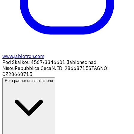
www.jablotron.com
Pod Skalkou 4567/33
46601 Jablonec nad
Nisou
Repubblica Ceca
N. ID: 28668715
STAGNO:
CZ28668715
Per i partner di installazione