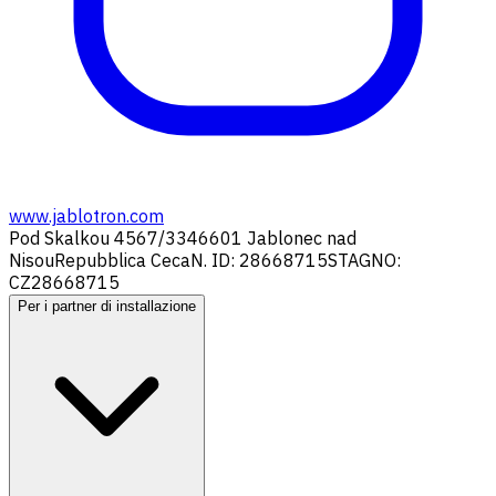
www.jablotron.com
Pod Skalkou 4567/33
46601 Jablonec nad
Nisou
Repubblica Ceca
N. ID: 28668715
STAGNO:
CZ28668715
Per i partner di installazione