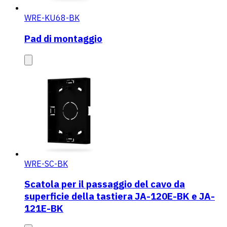
WRE-KU68-BK
Pad di montaggio
WRE-SC-BK
Scatola per il passaggio del cavo da
superficie della tastiera JA-120E-BK e JA-
121E-BK