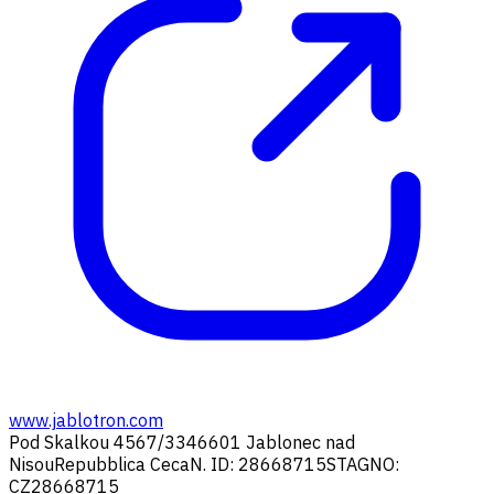
www.jablotron.com
Pod Skalkou 4567/33
46601 Jablonec nad
Nisou
Repubblica Ceca
N. ID: 28668715
STAGNO:
CZ28668715