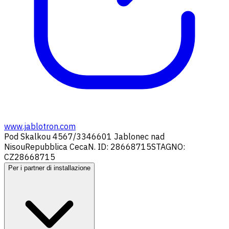
www.jablotron.com
Pod Skalkou 4567/33
46601 Jablonec nad
Nisou
Repubblica Ceca
N. ID: 28668715
STAGNO:
CZ28668715
Per i partner di installazione