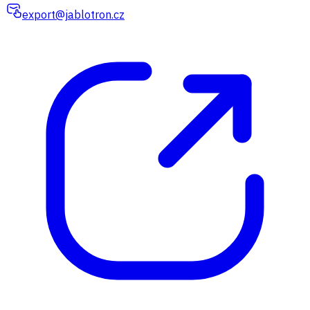
export@jablotron.cz