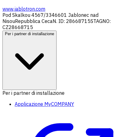
www.jablotron.com
Pod Skalkou 4567/33
46601 Jablonec nad
Nisou
Repubblica Ceca
N. ID: 28668715
STAGNO:
CZ28668715
Per i partner di installazione
Per i partner di installazione
Applicazione MyCOMPANY