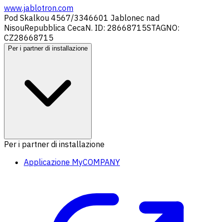
www.jablotron.com
Pod Skalkou 4567/33
46601 Jablonec nad
Nisou
Repubblica Ceca
N. ID: 28668715
STAGNO:
CZ28668715
Per i partner di installazione
Per i partner di installazione
Applicazione MyCOMPANY