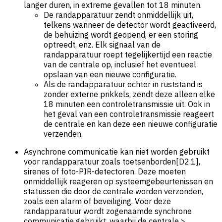
langer duren, in extreme gevallen tot 18 minuten.
De randapparatuur zendt onmiddellijk uit,
telkens wanneer de detector wordt geactiveerd,
de behuizing wordt geopend, er een storing
optreedt, enz. Elk signaal van de
randapparatuur roept tegelijkertijd een reactie
van de centrale op, inclusief het eventueel
opslaan van een nieuwe configuratie.
Als de randapparatuur echter in ruststand is
zonder externe prikkels, zendt deze alleen elke
18 minuten een controletransmissie uit. Ook in
het geval van een controletransmissie reageert
de centrale en kan deze een nieuwe configuratie
verzenden.
Asynchrone communicatie kan niet worden gebruikt
voor randapparatuur zoals toetsenborden[D2.1],
sirenes of foto-PIR-detectoren. Deze moeten
onmiddellijk reageren op systeemgebeurtenissen en
statussen die door de centrale worden verzonden,
zoals een alarm of beveiliging. Voor deze
randapparatuur wordt zogenaamde synchrone
communicatie gebruikt, waarbij de centrale >