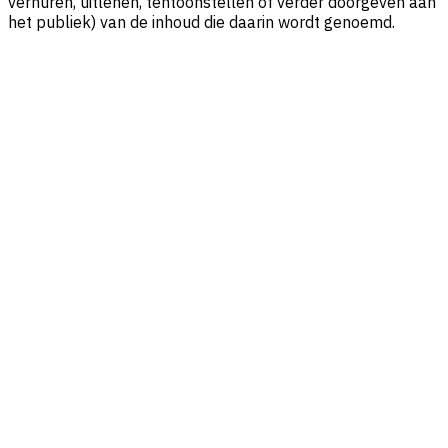
verhuren, uitlenen, tentoonstellen of verder doorgeven aan
het publiek) van de inhoud die daarin wordt genoemd.