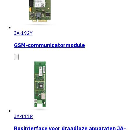
JA-192Y
GSM-communicatormodule
JA-111R
Businterface voor draadloze apparaten JA-