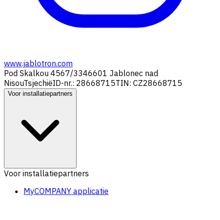
www.jablotron.com
Pod Skalkou 4567/33
46601 Jablonec nad
Nisou
Tsjechië
ID-nr.: 28668715
TIN: CZ28668715
Voor installatiepartners
Voor installatiepartners
MyCOMPANY applicatie