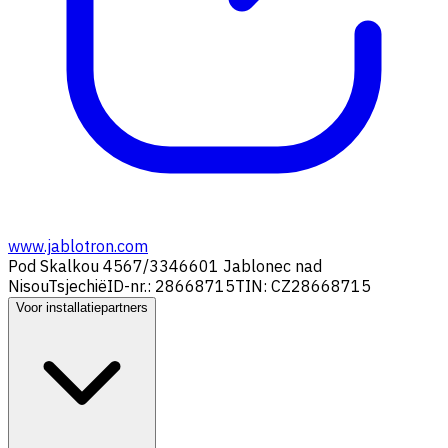
www.jablotron.com
Pod Skalkou 4567/33
46601 Jablonec nad
Nisou
Tsjechië
ID-nr.: 28668715
TIN: CZ28668715
Voor installatiepartners