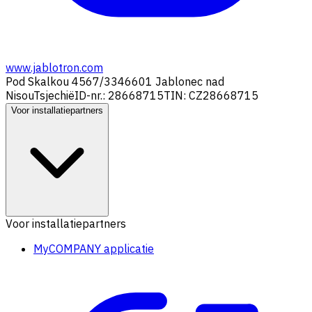
www.jablotron.com
Pod Skalkou 4567/33
46601 Jablonec nad
Nisou
Tsjechië
ID-nr.: 28668715
TIN: CZ28668715
Voor installatiepartners
Voor installatiepartners
MyCOMPANY applicatie