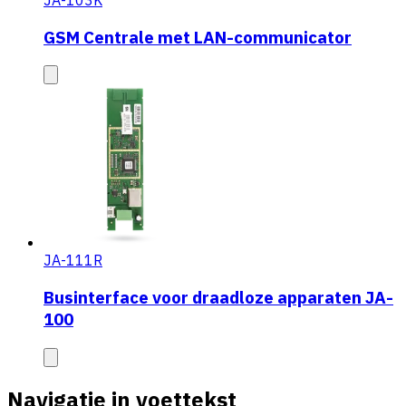
GSM Centrale met LAN-communicator
JA-111R
Businterface voor draadloze apparaten JA-
100
Navigatie in voettekst