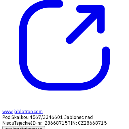
www.jablotron.com
Pod Skalkou 4567/33
46601 Jablonec nad
Nisou
Tsjechië
ID-nr.: 28668715
TIN: CZ28668715