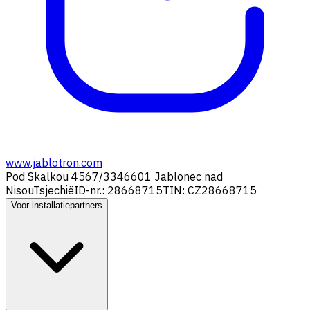
www.jablotron.com
Pod Skalkou 4567/33
46601 Jablonec nad
Nisou
Tsjechië
ID-nr.: 28668715
TIN: CZ28668715
Voor installatiepartners