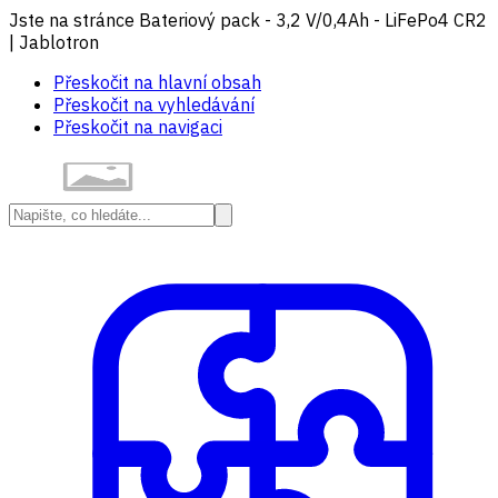
Jste na stránce Bateriový pack - 3,2 V/0,4Ah - LiFePo4 CR2
| Jablotron
Přeskočit na hlavní obsah
Přeskočit na vyhledávání
Přeskočit na navigaci