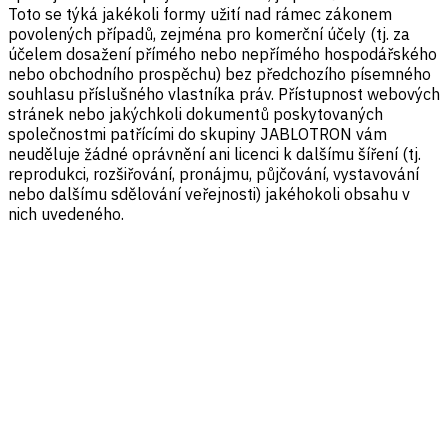
Toto se týká jakékoli formy užití nad rámec zákonem
povolených případů, zejména pro komerční účely (tj. za
účelem dosažení přímého nebo nepřímého hospodářského
nebo obchodního prospěchu) bez předchozího písemného
souhlasu příslušného vlastníka práv. Přístupnost webových
stránek nebo jakýchkoli dokumentů poskytovaných
společnostmi patřícími do skupiny JABLOTRON vám
neuděluje žádné oprávnění ani licenci k dalšímu šíření (tj.
reprodukci, rozšiřování, pronájmu, půjčování, vystavování
nebo dalšímu sdělování veřejnosti) jakéhokoli obsahu v
nich uvedeného.