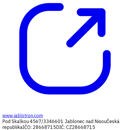
www.jablotron.com
Pod Skalkou 4567/33
46601 Jablonec nad Nisou
Česká
republika
IČO: 28668715
DIČ: CZ28668715