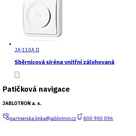
JA-110A II
Sběrnicová siréna vnitřní zálohovaná
Patičková navigace
JABLOTRON a. s.
partnerska.linka@jablotron.cz
800 900 096