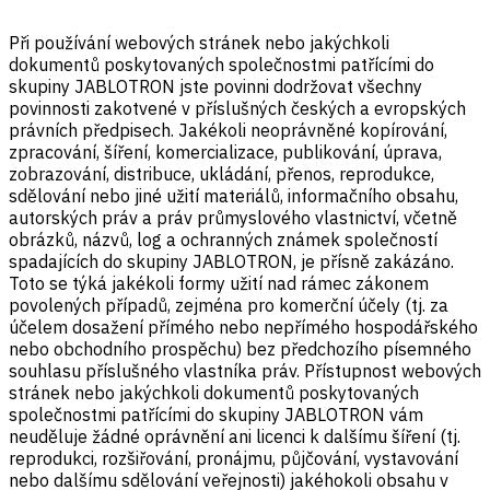
Při používání webových stránek nebo jakýchkoli
dokumentů poskytovaných společnostmi patřícími do
skupiny JABLOTRON jste povinni dodržovat všechny
povinnosti zakotvené v příslušných českých a evropských
právních předpisech. Jakékoli neoprávněné kopírování,
zpracování, šíření, komercializace, publikování, úprava,
zobrazování, distribuce, ukládání, přenos, reprodukce,
sdělování nebo jiné užití materiálů, informačního obsahu,
autorských práv a práv průmyslového vlastnictví, včetně
obrázků, názvů, log a ochranných známek společností
spadajících do skupiny JABLOTRON, je přísně zakázáno.
Toto se týká jakékoli formy užití nad rámec zákonem
povolených případů, zejména pro komerční účely (tj. za
účelem dosažení přímého nebo nepřímého hospodářského
nebo obchodního prospěchu) bez předchozího písemného
souhlasu příslušného vlastníka práv. Přístupnost webových
stránek nebo jakýchkoli dokumentů poskytovaných
společnostmi patřícími do skupiny JABLOTRON vám
neuděluje žádné oprávnění ani licenci k dalšímu šíření (tj.
reprodukci, rozšiřování, pronájmu, půjčování, vystavování
nebo dalšímu sdělování veřejnosti) jakéhokoli obsahu v