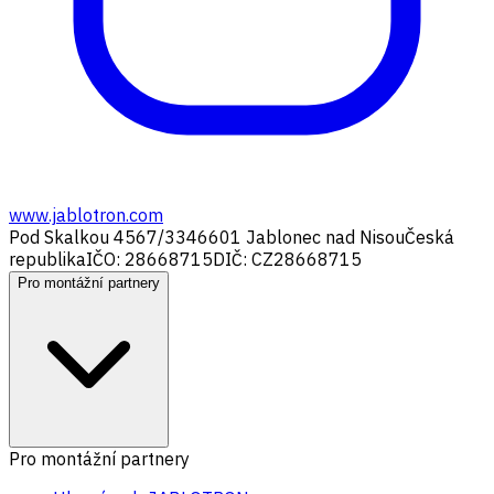
www.jablotron.com
Pod Skalkou 4567/33
46601 Jablonec nad Nisou
Česká
republika
IČO: 28668715
DIČ: CZ28668715
Pro montážní partnery
Pro montážní partnery