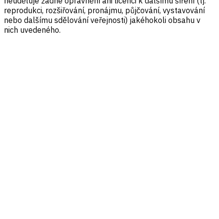
neuděluje žádné oprávnění ani licenci k dalšímu šíření (tj.
reprodukci, rozšiřování, pronájmu, půjčování, vystavování
nebo dalšímu sdělování veřejnosti) jakéhokoli obsahu v
nich uvedeného.