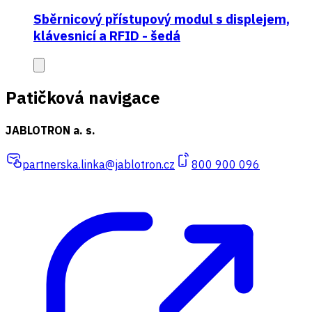
Sběrnicový přístupový modul s displejem,
klávesnicí a RFID - šedá
Patičková navigace
JABLOTRON a. s.
partnerska.linka@jablotron.cz
800 900 096