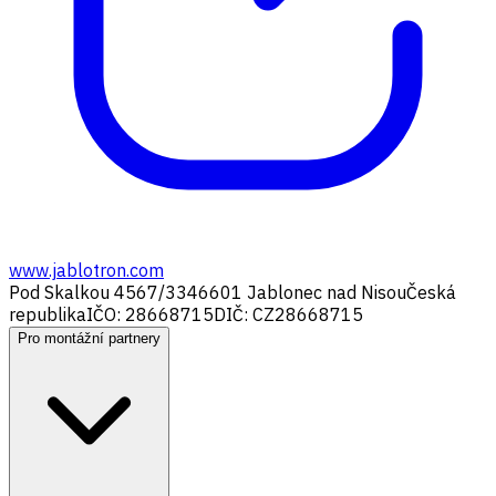
www.jablotron.com
Pod Skalkou 4567/33
46601 Jablonec nad Nisou
Česká
republika
IČO: 28668715
DIČ: CZ28668715
Pro montážní partnery