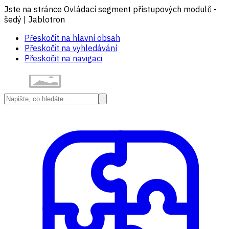
Jste na stránce Ovládací segment přístupových modulů -
šedý | Jablotron
Přeskočit na hlavní obsah
Přeskočit na vyhledávání
Přeskočit na navigaci