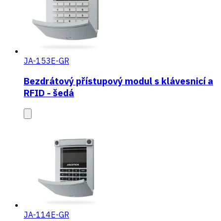
JA-153E-GR
Bezdrátový přístupový modul s klávesnicí a
RFID - šedá
JA-114E-GR