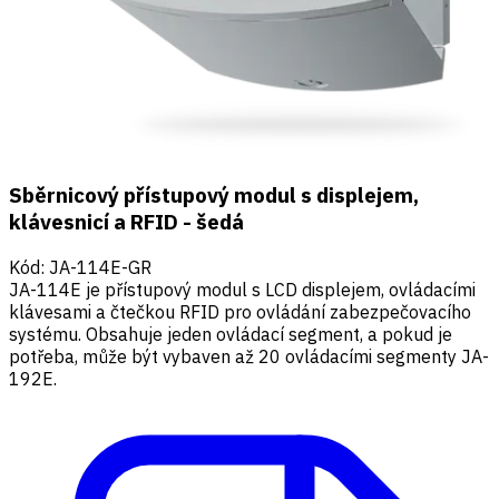
Sběrnicový přístupový modul s displejem,
klávesnicí a RFID - šedá
Kód
:
JA-114E-GR
JA-114E je přístupový modul s LCD displejem, ovládacími
klávesami a čtečkou RFID pro ovládání zabezpečovacího
systému. Obsahuje jeden ovládací segment, a pokud je
potřeba, může být vybaven až 20 ovládacími segmenty JA-
192E.