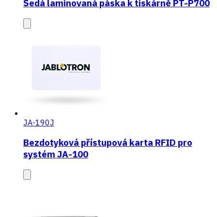
Šedá laminovaná páska k tiskárně PT-P700
JA-190J
Bezdotyková přístupová karta RFID pro
systém JA-100