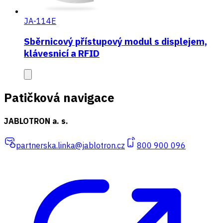
JA-114E
Sběrnicový přístupový modul s displejem,
klávesnicí a RFID
Patičková navigace
JABLOTRON a. s.
partnerska.linka@jablotron.cz
800 900 096