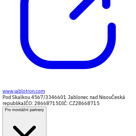
www.jablotron.com
Pod Skalkou 4567/33
46601 Jablonec nad Nisou
Česká
republika
IČO: 28668715
DIČ: CZ28668715
Pro montážní partnery