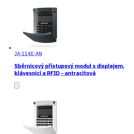
JA-114E-AN
Sběrnicový přístupový modul s displejem,
klávesnicí a RFID - antracitová