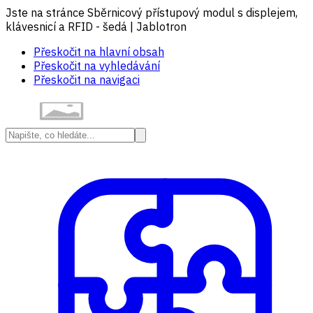
Jste na stránce Sběrnicový přístupový modul s displejem,
klávesnicí a RFID - šedá | Jablotron
Přeskočit na hlavní obsah
Přeskočit na vyhledávání
Přeskočit na navigaci