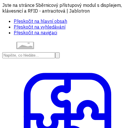
Jste na stránce Sběrnicový přístupový modul s displejem,
klávesnicí a RFID - antracitová | Jablotron
Přeskočit na hlavní obsah
Přeskočit na vyhledávání
Přeskočit na navigaci