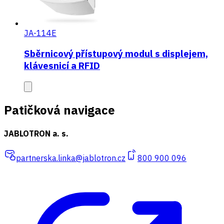
JA-114E
Sběrnicový přístupový modul s displejem,
klávesnicí a RFID
Patičková navigace
JABLOTRON a. s.
partnerska.linka@jablotron.cz
800 900 096