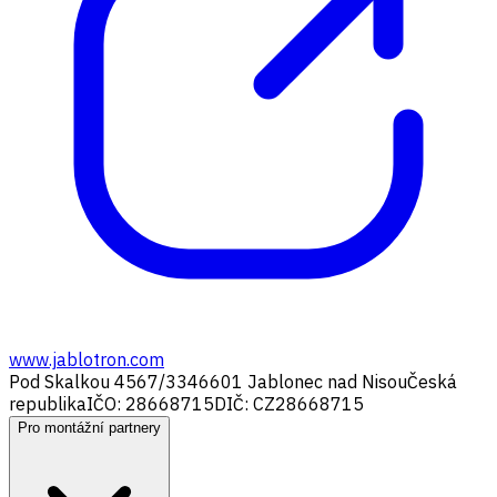
www.jablotron.com
Pod Skalkou 4567/33
46601 Jablonec nad Nisou
Česká
republika
IČO: 28668715
DIČ: CZ28668715
Pro montážní partnery