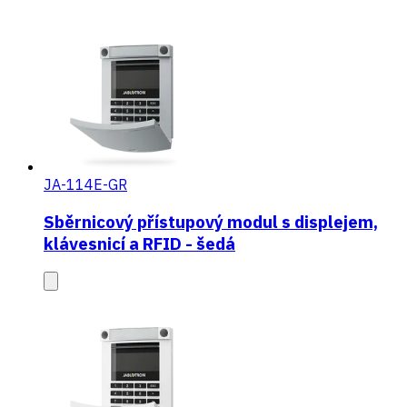
JA-114E-GR
Sběrnicový přístupový modul s displejem,
klávesnicí a RFID - šedá