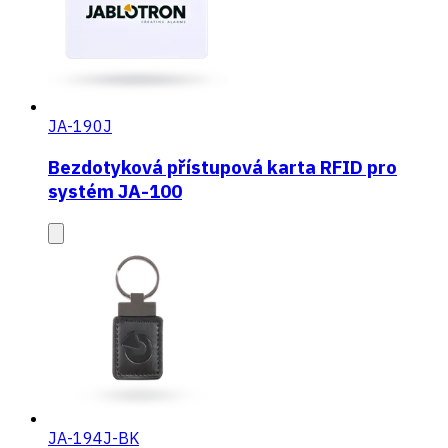
JA-190J
Bezdotyková přístupová karta RFID pro
systém JA-100
JA-194J-BK