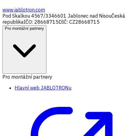
www.jablotron.com
Pod Skalkou 4567/33
46601 Jablonec nad Nisou
Česká
republika
IČO: 28668715
DIČ: CZ28668715
Pro montážní partnery
Pro montážní partnery
Hlavní web JABLOTRONu