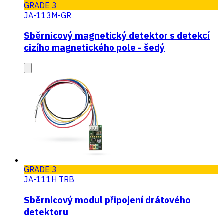
GRADE 3
JA-113M-GR
Sběrnicový magnetický detektor s detekcí
cizího magnetického pole - šedý
GRADE 3
JA-111H TRB
Sběrnicový modul připojení drátového
detektoru