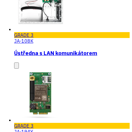
GRADE 3
JA-108K
Ústředna s LAN komunikátorem
GRADE 3
JA-194Y