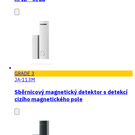
GRADE 3
JA-113M
Sběrnicový magnetický detektor s detekcí
cizího magnetického pole