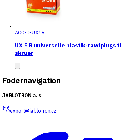
ACC-D-UX5R
UX 5 R universelle plastik-rawlplugs til
skruer
Fodernavigation
JABLOTRON a. s.
export@jablotron.cz