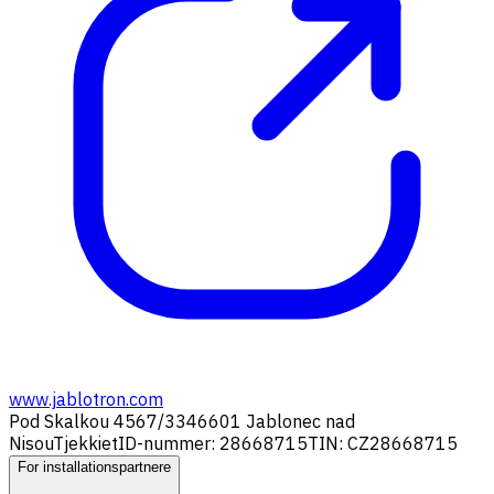
www.jablotron.com
Pod Skalkou 4567/33
46601 Jablonec nad
Nisou
Tjekkiet
ID-nummer: 28668715
TIN: CZ28668715
For installationspartnere